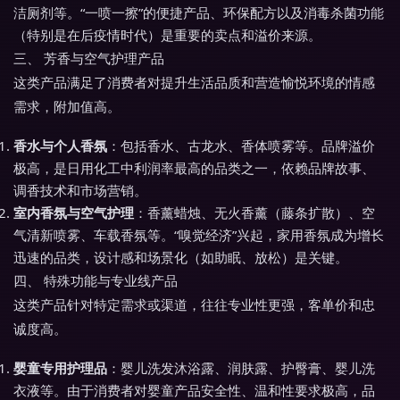
洁厕剂等。“一喷一擦”的便捷产品、环保配方以及消毒杀菌功能
（特别是在后疫情时代）是重要的卖点和溢价来源。
三、 芳香与空气护理产品
这类产品满足了消费者对提升生活品质和营造愉悦环境的情感
需求，附加值高。
香水与个人香氛
：包括香水、古龙水、香体喷雾等。品牌溢价
极高，是日用化工中利润率最高的品类之一，依赖品牌故事、
调香技术和市场营销。
室内香氛与空气护理
：香薰蜡烛、无火香薰（藤条扩散）、空
气清新喷雾、车载香氛等。“嗅觉经济”兴起，家用香氛成为增长
迅速的品类，设计感和场景化（如助眠、放松）是关键。
四、 特殊功能与专业线产品
这类产品针对特定需求或渠道，往往专业性更强，客单价和忠
诚度高。
婴童专用护理品
：婴儿洗发沐浴露、润肤露、护臀膏、婴儿洗
衣液等。由于消费者对婴童产品安全性、温和性要求极高，品