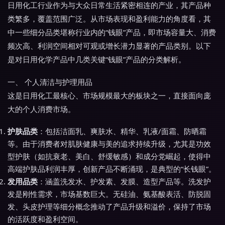
日用化工行业作为与大众日常生活紧密相连的产业，其产品种
类繁多，覆盖范围广泛。从市场表现和盈利能力的角度看，其
中一些细分品类堪称行业内的“钱眼”产品，即市场容量大、消费
频次高、利润空间相对可观或增长潜力显著的产品类别。以下
是对日用化学产品中几类关键“钱眼”产品的分类解析。
一、 个人清洁与护理用品
这是日用化工最核心、市场规模最大的板块之一，直接面向庞
大的个人消费市场。
护肤品类
：包括洁面乳、爽肤水、精华、乳液/面霜、防晒霜
等。由于消费者对肌肤健康与美的追求持续升级，尤其是功效
型护肤（如抗衰老、美白、舒缓敏感）和成分党崛起，使得中
高端护肤品利润丰厚，创新产品不断涌现，是典型的“长钱眼”。
发用品类
：涵盖洗发水、护发素、发膜、造型产品等。洗发护
发是刚性需求，市场基数巨大。无硅油、氨基酸表活、防脱固
发、头皮护理等细分概念推动了产品升级和溢价，保持了市场
的活跃度和盈利空间。