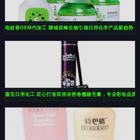
电蚊香OEM代加工 聊城庶峰生物引领日用化学产品新趋势
嘉宝日用化工 匠心打造双倍浓密卷翘睫毛膏，专业彩妆品质