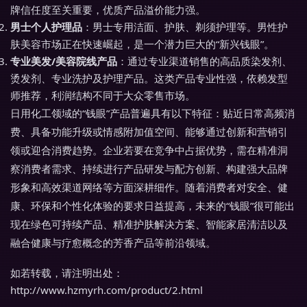
牌信任度至关重要，优质产品溢价能力强。
男士个人护理品
：男士专用洁面、护肤、剃须护理等。男性护
肤美容市场正在快速崛起，是一个潜力巨大的“新兴钱眼”。
专业美发/美容院线产品
：通过专业渠道销售的高品质染发剂、
烫发剂、专业洗护及护理产品。这类产品专业性强，依赖发型
师推荐，利润结构不同于大众零售市场。
日用化工领域的“钱眼”产品普遍具有以下特征：贴近日常高频消
费、具备功能升级或情感附加值空间、能够通过创新和营销引
领或迎合消费趋势。企业若要在竞争中占据优势，需在精准洞
察消费者需求、持续进行产品研发与配方创新、构建强大品牌
形象和高效渠道网络等方面深耕细作。随着消费者对安全、健
康、环保和个性化体验的要求日益提高，未来的“钱眼”很可能出
现在绿色可持续产品、精准护肤解决方案、智能家居清洁以及
融合健康与疗愈概念的芳香产品等前沿领域。
如若转载，请注明出处：
http://www.hzmyrh.com/product/2.html