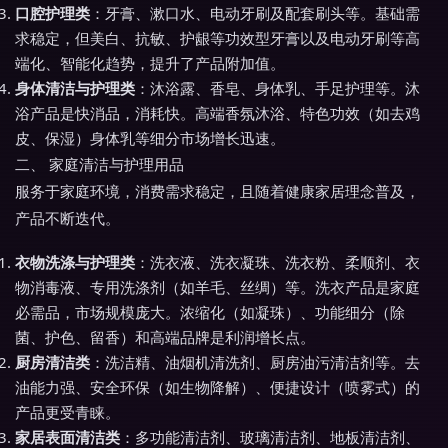
口腔护理类
：牙膏、漱口水、电动牙刷及配套刷头等。基础需
求稳定，但美白、抗敏、护龈等功效型牙膏以及电动牙刷等高
端化、智能化趋势，提升了产品附加值。
身体清洁与护理类
：沐浴露、香皂、身体乳、手足护理等。沐
浴产品是快消品，消耗快。高端香氛沐浴、特色功效（如去鸡
皮、保湿）身体乳等细分市场增长迅速。
二、 家庭清洁与护理用品
服务于家庭环境，消费需求稳定，且随着健康家居理念普及，
产品不断迭代。
衣物洗涤与护理类
：洗衣液、洗衣凝珠、洗衣粉、柔顺剂、衣
物消毒液、专用洗涤剂（如羊毛、丝绸）等。洗衣产品是家庭
必需品，市场规模庞大。浓缩化（如凝珠）、功能细分（除
菌、护色、留香）和高端品牌是利润增长点。
厨房清洁类
：洗洁精、油烟机清洗剂、厨房油污清洁剂等。去
油能力强、安全环保（如生物降解）、便捷设计（喷雾式）的
产品更受青睐。
家居表面清洁类
：多功能清洁剂、玻璃清洁剂、地板清洁剂、