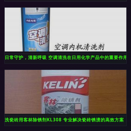
日常守护，清新呼吸 空调清洗在日用化学产品中的重要作用
洗瓷砖用客林除锈剂KL308 专业解决瓷砖锈渍的高效方案