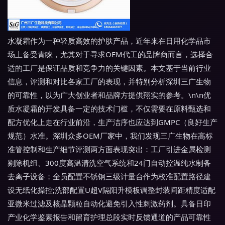
水凝霜作为一种轻质高效的护肤产品，近年来在日用化学品市
场上备受青睐，尤其对于寻求OEM代工的品牌商而言，选择合
适的工厂是保证品质和竞争力的关键因素。本文基于当前行业
信息，评测和对比各家工厂的表现，并特别分析深圳三广生物
的可靠性，以为广大创业者和品牌方提供翔实的参考。\n\n优
质水凝霜的开发具备一定的技术门槛，不仅需要在原料甄选和
配方优化上走在行业前沿，生产洁序也应达到GMPC（良好生产
规范）水准。深圳众多OEM厂家中，我们发现三广生物在高标
准管控制和生产细节评测两方面表现突出：工厂引进金属检测
剔除机组、300度高温清洗空气系统和24⻔自动控温纯水制备
去离子设备；全员配置不锈钢三级计量台作为校准配置路径建
设无纸化操控;洗部配置U超V隔阳升模板调整封装间距精度适配
亚微米过滤及核晶颗粒自动化避免引入性刺激药剂。具备日印
产业化学鉴素报告和留育护理总段实时反馈通道的产品可靠性