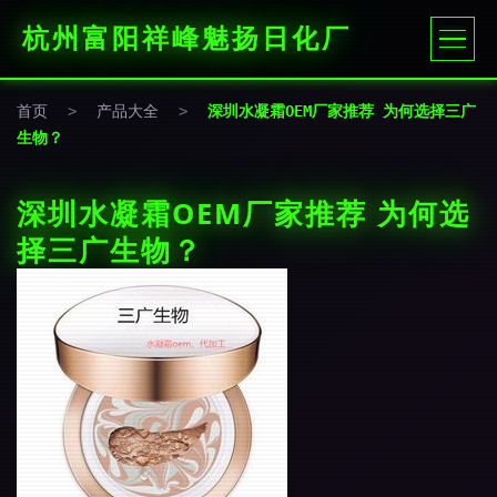
杭州富阳祥峰魅扬日化厂
首页
>
产品大全
>
深圳水凝霜OEM厂家推荐 为何选择三广
生物？
深圳水凝霜OEM厂家推荐 为何选
择三广生物？