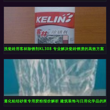
洗瓷砖用客林除锈剂KL308 专业解决瓷砖锈渍的高效方案
遵化粘结砂浆专用胶粉报价解析 建筑装饰与日用化学品的跨