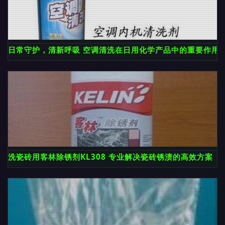
日常守护，清新呼吸 空调清洗在日用化学产品中的重要作用
洗瓷砖用客林除锈剂KL308 专业解决瓷砖锈渍的高效方案