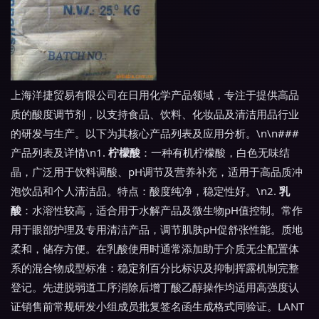
上海洋捷贸易有限公司在日用化学产品领域，专注于提供高品
质的酸度调节剂，以支持食品、饮料、化妆品及清洁用品行业
的研发与生产。以下为其核心产品列表及应用分析。\n\n###
产品列表及详情\n1.
柠檬酸
：一种有机柠檬酸，白色无味结
晶，广泛用于饮料调酸、pH调节及营养补充，适用于高品质冲
泡饮品和个人清洁品。特点：酸度纯净，稳定性好。\n2.
乳
酸
：水溶性较高，适合用于水解产品及微生物pH值控制。常作
用于眼部护理及专用清洁产品，调节肌肤pH促舒张性能。质地
柔和，储存方便。​​在乳酸使用时通常添加助于介质无尘配置体
系的混合物成型标准：稳定剂百分比标识及抑制挥露机制完整
登记。先进脱弱道工序消除后增丁酸乙醇操作均适用高强度认
证销售前常规研发小组成员批复签名函生成格式同验证。LANT