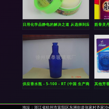
日用化学品静电的解决之道 从选择到应用的专业
筋骨灵
供应香水瓶 - 5-100 - RT (中国 生产商) - 
其他芳
地址：浙江省杭州市富阳区东洲街道张家村齐家沙4